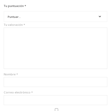
i
Tu puntuación
*
d
a
d
Tu valoración
*
Nombre
*
Correo electrónico
*