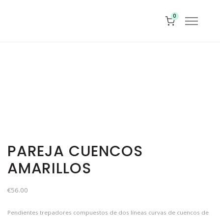
0
PAREJA CUENCOS
AMARILLOS
€
56.00
Pendientes trepadores compuestos de dos líneas curvas de cuencos de