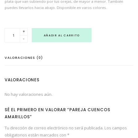
plata que van subiendo por tus orejas, de mayor a menor. También
puedes llevarlos hacia abajo. Disponible en varos colores.
P
+
a
AÑADIR AL CARRITO
-
r
e
j
a
c
VALORACIONES (0)
u
e
n
c
o
VALORACIONES
s
A
m
No hay valoraciones aún.
a
r
i
l
SÉ EL PRIMERO EN VALORAR “PAREJA CUENCOS
l
o
AMARILLOS”
s
c
Tu dirección de correo electrónico no será publicada.
Los campos
a
n
obligatorios están marcados con
*
t