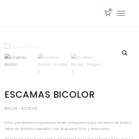
0
ESCAMAS BICOLOR
€
95.00
–
€
155.00
Estos pendientes trepadores están compuestos por escamas de plata y
latón de distintos tamaños con acabados lisos y texturados.
Podrás llevarlos hacia arriba, de manera que sigan la forma de tu oreja o