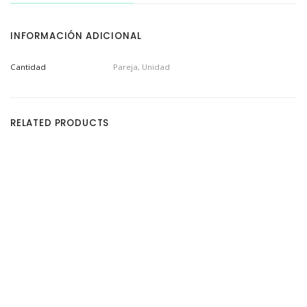
i
c
o
l
INFORMACIÓN ADICIONAL
o
r
c
Cantidad
Pareja, Unidad
a
n
t
i
d
a
RELATED PRODUCTS
d