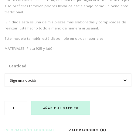
si lo prefieres también podrás llevarlos hacia abajo como un pendiente
tradicional.
Sin duda esta es una de mis piezas más elaboradas y complicadas de
realizar. Está hecho todo a mano de manera artesanal.
Este modelo también está disponible en otros materiales.
MATERIALES: Plata 925 y latón
Cantidad
E
s
AÑADIR AL CARRITO
c
a
m
a
s
INFORMACIÓN ADICIONAL
VALORACIONES (0)
B