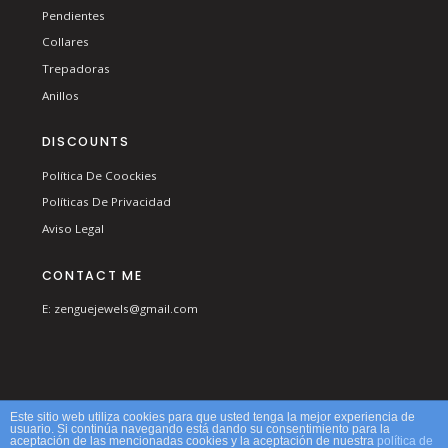
Pendientes
Collares
Trepadoras
Anillos
DISCOUNTS
Política De Coockies
Políticas De Privacidad
Aviso Legal
CONTACT ME
E: zenguejewels@gmail.com
© 2026 ZENGUE. ALL RIGHTS RESERVED.
Este sitio web utiliza cookies para que usted tenga la mejor experiencia de
usuario. Si continúa navegando está dando su consentimiento para la
aceptación de las mencionadas cookies y la aceptación de nuestra
política de