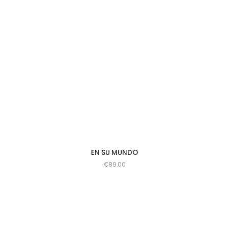
EN SU MUNDO
€
89.00