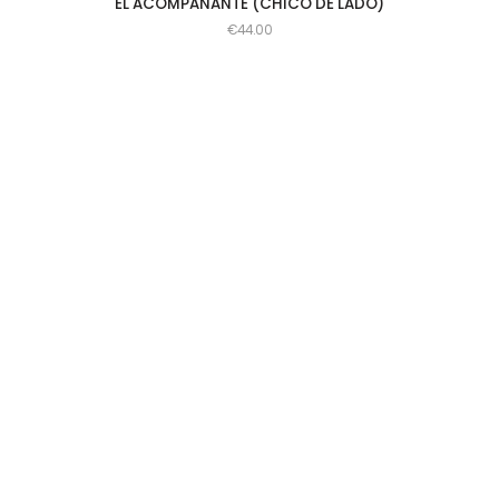
EL ACOMPAÑANTE (CHICO DE LADO)
€
44.00