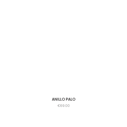
ANILLO PALO
€
69.00