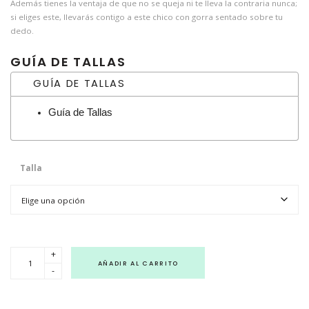
Además tienes la ventaja de que no se queja ni te lleva la contraria nunca;
si eliges este, llevarás contigo a este chico con gorra sentado sobre tu
dedo.
GUÍA DE TALLAS
GUÍA DE TALLAS
Guía de Tallas
Talla
E
+
l
AÑADIR AL CARRITO
-
a
c
o
m
p