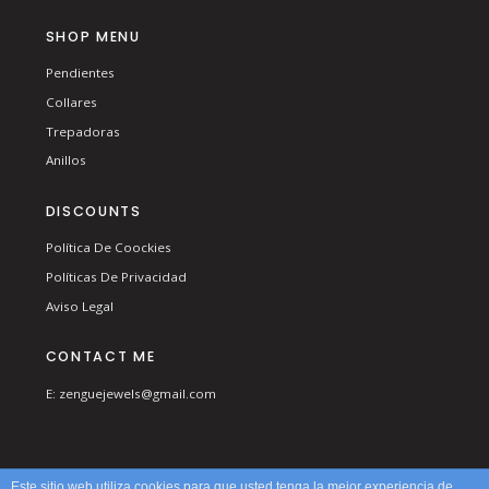
SHOP MENU
Pendientes
Collares
Trepadoras
Anillos
DISCOUNTS
Política De Coockies
Políticas De Privacidad
Aviso Legal
CONTACT ME
E: zenguejewels@gmail.com
Este sitio web utiliza cookies para que usted tenga la mejor experiencia de