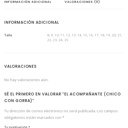
INFORMACIÓN ADICIONAL
VALORACIONES (0)
a
ñ
a
n
t
INFORMACIÓN ADICIONAL
e
(
c
Talla
8, 9, 10, 11, 12, 13, 14, 15, 16, 17, 18, 19, 20, 21,
h
22, 23, 24, 25
i
c
o
c
o
n
g
VALORACIONES
o
r
r
No hay valoraciones aún.
a
)
c
a
SÉ EL PRIMERO EN VALORAR “EL ACOMPAÑANTE (CHICO
n
t
CON GORRA)”
i
d
Tu dirección de correo electrónico no será publicada.
Los campos
a
d
obligatorios están marcados con
*
Tu puntuación
*