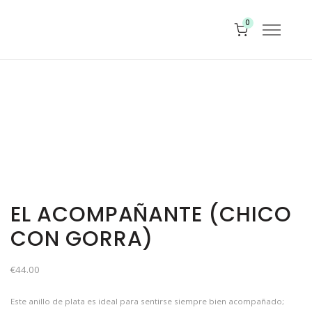
0
EL ACOMPAÑANTE (CHICO
CON GORRA)
€
44.00
Este anillo de plata es ideal para sentirse siempre bien acompañado;