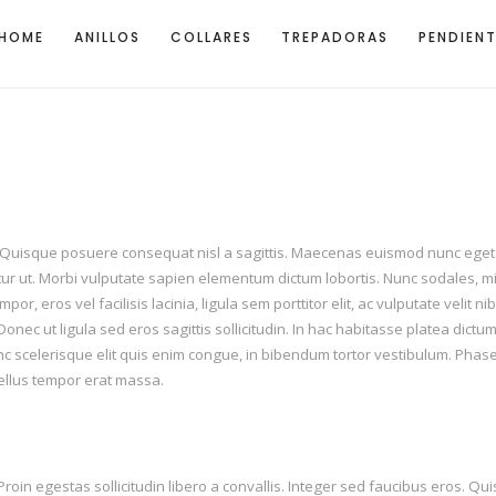
HOME
ANILLOS
COLLARES
TREPADORAS
PENDIEN
t. Quisque posuere consequat nisl a sagittis. Maecenas euismod nunc eget
citur ut. Morbi vulputate sapien elementum dictum lobortis. Nunc sodales, mi
, eros vel facilisis lacinia, ligula sem porttitor elit, ac vulputate velit nibh
 Donec ut ligula sed eros sagittis sollicitudin. In hac habitasse platea dict
 scelerisque elit quis enim congue, in bibendum tortor vestibulum. Phasel
llus tempor erat massa.
n egestas sollicitudin libero a convallis. Integer sed faucibus eros. Qui