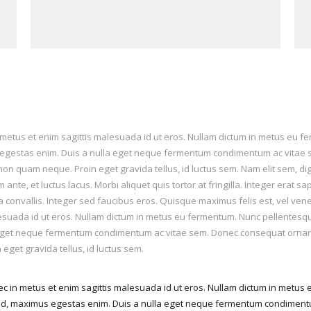
n metus et enim sagittis malesuada id ut eros. Nullam dictum in metus eu fe
 egestas enim. Duis a nulla eget neque fermentum condimentum ac vitae se
quam neque. Proin eget gravida tellus, id luctus sem. Nam elit sem, digni
ante, et luctus lacus. Morbi aliquet quis tortor at fringilla. Integer erat 
convallis. Integer sed faucibus eros. Quisque maximus felis est, vel venenat
ada id ut eros. Nullam dictum in metus eu fermentum. Nunc pellentesque tu
get neque fermentum condimentum ac vitae sem. Donec consequat ornare. 
get gravida tellus, id luctus sem.
nec in metus et enim sagittis malesuada id ut eros. Nullam dictum in metus
a sed, maximus egestas enim. Duis a nulla eget neque fermentum condiment