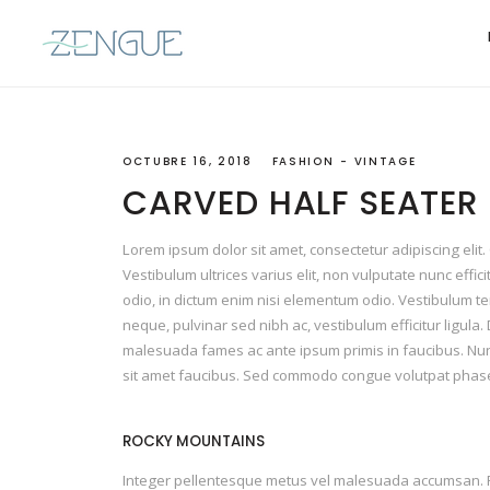
OCTUBRE 16, 2018
FASHION
VINTAGE
CARVED HALF SEATER
Lorem ipsum dolor sit amet, consectetur adipiscing eli
Vestibulum ultrices varius elit, non vulputate nunc effi
odio, in dictum enim nisi elementum odio. Vestibulum tempor
neque, pulvinar sed nibh ac, vestibulum efficitur ligula.
malesuada fames ac ante ipsum primis in faucibus. Nunc
sit amet faucibus. Sed commodo congue volutpat phase
ROCKY MOUNTAINS
Integer pellentesque metus vel malesuada accumsan. Proi