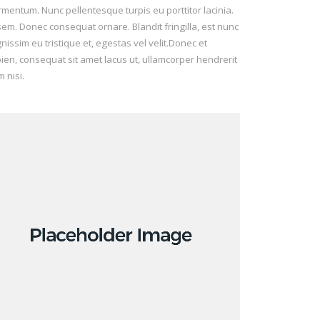
rmentum. Nunc pellentesque turpis eu porttitor lacinia.
m. Donec consequat ornare. Blandit fringilla, est nunc
ssim eu tristique et, egestas vel velit.Donec et
apien, consequat sit amet lacus ut, ullamcorper hendrerit
m nisi.