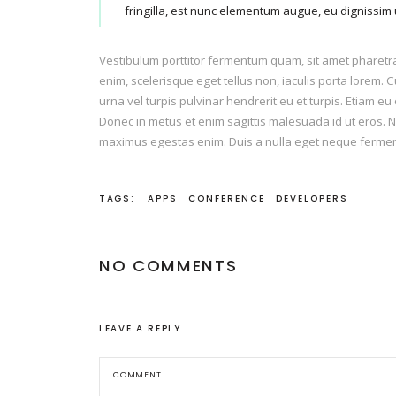
fringilla, est nunc elementum augue, eu dignissim
Vestibulum porttitor fermentum quam, sit amet pharetra li
enim, scelerisque eget tellus non, iaculis porta lorem. 
urna vel turpis pulvinar hendrerit eu et turpis. Etiam eu
Donec in metus et enim sagittis malesuada id ut eros. N
maximus egestas enim. Duis a nulla eget neque fermen
TAGS:
APPS
CONFERENCE
DEVELOPERS
NO COMMENTS
LEAVE A REPLY