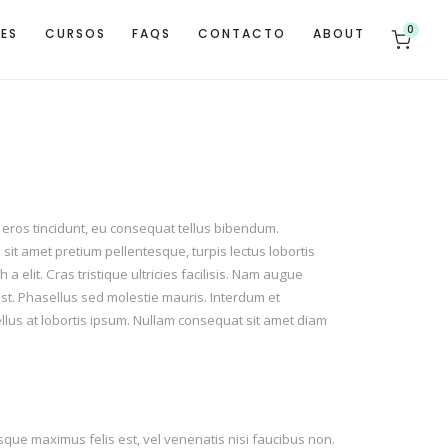
0
TES
CURSOS
FAQS
CONTACTO
ABOUT
 eros tincidunt, eu consequat tellus bibendum.
 sit amet pretium pellentesque, turpis lectus lobortis
 a elit. Cras tristique ultricies facilisis. Nam augue
umst. Phasellus sed molestie mauris. Interdum et
lus at lobortis ipsum. Nullam consequat sit amet diam
sque maximus felis est, vel venenatis nisi faucibus non.