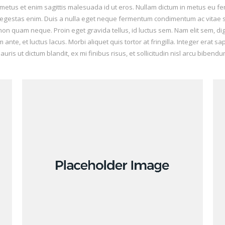
n metus et enim sagittis malesuada id ut eros. Nullam dictum in metus eu fe
 egestas enim. Duis a nulla eget neque fermentum condimentum ac vitae se
quam neque. Proin eget gravida tellus, id luctus sem. Nam elit sem, digni
ante, et luctus lacus. Morbi aliquet quis tortor at fringilla. Integer erat s
mauris ut dictum blandit, ex mi finibus risus, et sollicitudin nisl arcu bibendu