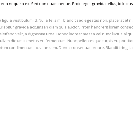
 urna neque a ex. Sed non quam neque. Proin eget gravida tellus, id luctu
gula vestibulum id. Nulla felis mi, blandit sed egestas non, placerat et nis
Curabitur gravida accumsan diam quis auctor. Proin hendrerit lorem consecte
 eleifend velit, a dignissim urna. Donec laoreet massa vel nunc luctus aliqu
ullam dictum in metus eu fermentum. Nunc pellentesque turpis eu porttitor 
tum condimentum ac vitae sem. Donec consequat ornare. Blandit fringill