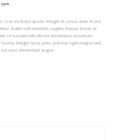
s sem.
i. Cras eu lectus ipsum. Integer et cursus ante. In orci
tur, mattis velit molestie, sagittis massa. Donec et
am. Ut suscipit velit ultrices dui tempus accumsan.
lacinia. Integer lacus justo, pulvinar eget magna sed,
a, est nunc elementum augue.