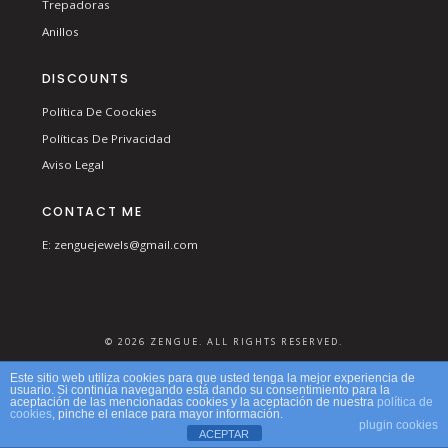
Trepadoras
Anillos
DISCOUNTS
Política De Coockies
Políticas De Privacidad
Aviso Legal
CONTACT ME
E: zenguejewels@gmail.com
© 2026 ZENGUE. ALL RIGHTS RESERVED.
Este sitio web utiliza cookies para que usted tenga la mejor experiencia de
usuario. Si continúa navegando está dando su consentimiento para la
aceptación de las mencionadas cookies y la aceptación de nuestra
política de
cookies
, pinche el enlace para mayor información.
plugin cookies
ACEPTAR