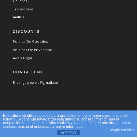
Collares
Trepadoras
Anillos
DISCOUNTS
Política De Coockies
Políticas De Privacidad
Aviso Legal
CONTACT ME
E: zenguejewels@gmail.com
© 2026 ZENGUE. ALL RIGHTS RESERVED.
Este sitio web utiliza cookies para que usted tenga la mejor experiencia de
usuario. Si continúa navegando está dando su consentimiento para la
aceptación de las mencionadas cookies y la aceptación de nuestra
política de
cookies
, pinche el enlace para mayor información.
plugin cookies
ACEPTAR