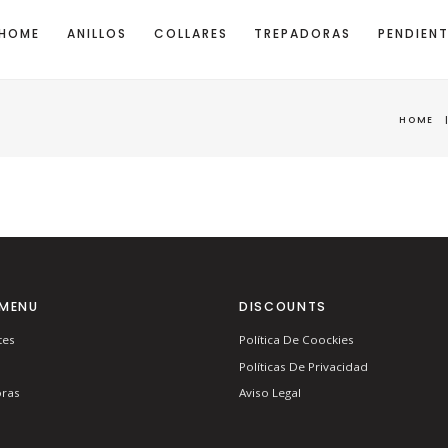
HOME
ANILLOS
COLLARES
TREPADORAS
PENDIEN
HOME
MENU
DISCOUNTS
tes
Política De Coockies
Políticas De Privacidad
ras
Aviso Legal