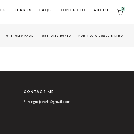
0
TES
CURSOS
FAQS
CONTACTO
ABOUT
|
PORTFOLIO PAGE
|
PORTFOLIO BOXED
|
PORTFOLIO BOXED METRO
CONTACT ME
E: zenguejewels@gmail.com