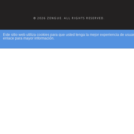
© 2026 ZENGUE. ALL RIGHTS RESERVED.
Este sitio web utiliza cookies para que usted tenga la mejor experiencia de us
enlace para mayor información.