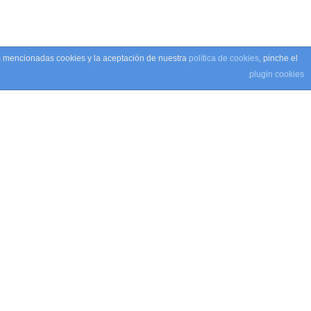
as mencionadas cookies y la aceptación de nuestra
política de cookies
, pinche el
plugin cookies
ugiat, luctus sem sit amet, consequat