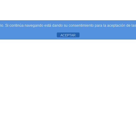
uario. Si continúa navegando está dando su consentimiento para la aceptación de l
ACEPTAR
tis arcu in ligula congue, sit amet scelerisque erat congue. Ut ut ligula fe