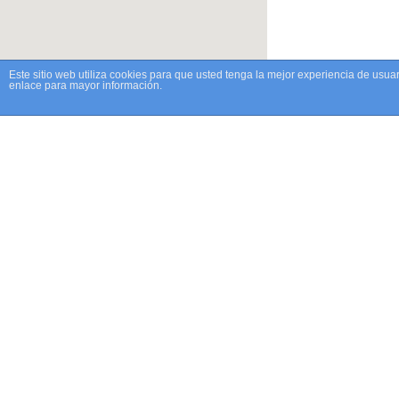
Este sitio web utiliza cookies para que usted tenga la mejor experiencia de us
enlace para mayor información.
LET'S TALK
TOGETHER
Lorem ipsum dolor sit amet, consectetur adipiscing elit. Pellentesque lobor
turpis suspendisse.
FIND US
Neuron Marketing Studio
363 Detroit Street
22000 New York