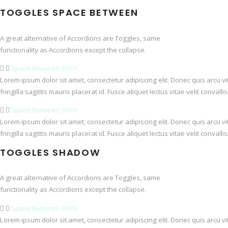
TOGGLES SPACE BETWEEN
A great alternative of Accordions are Toggles, same
functionality as Accordions except the collapse.
Space Between 30PX
Lorem ipsum dolor sit amet, consectetur adipiscing elit. Donec quis arcu v
fringilla sagittis mauris placerat id. Fusce aliquet lectus vitae velit conval
Space Between 30PX
Lorem ipsum dolor sit amet, consectetur adipiscing elit. Donec quis arcu v
fringilla sagittis mauris placerat id. Fusce aliquet lectus vitae velit conval
TOGGLES SHADOW
A great alternative of Accordions are Toggles, same
functionality as Accordions except the collapse.
Space Between 30PX
Lorem ipsum dolor sit amet, consectetur adipiscing elit. Donec quis arcu v