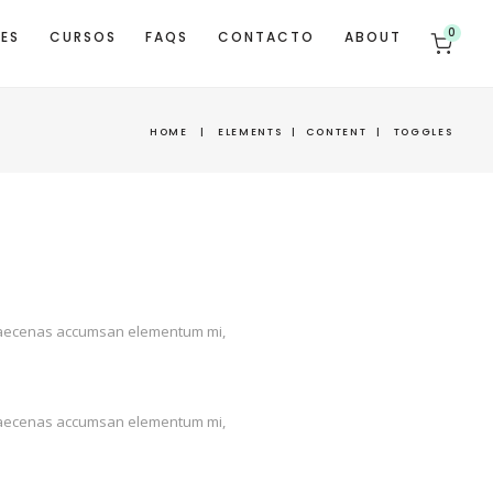
0
TES
CURSOS
FAQS
CONTACTO
ABOUT
HOME
|
ELEMENTS
|
CONTENT
|
TOGGLES
us. Maecenas accumsan elementum mi,
us. Maecenas accumsan elementum mi,