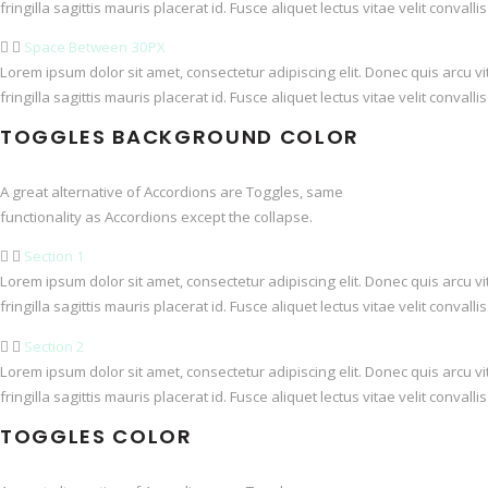
fringilla sagittis mauris placerat id. Fusce aliquet lectus vitae velit conval
Space Between 30PX
Lorem ipsum dolor sit amet, consectetur adipiscing elit. Donec quis arcu v
fringilla sagittis mauris placerat id. Fusce aliquet lectus vitae velit conval
TOGGLES BACKGROUND COLOR
A great alternative of Accordions are Toggles, same
functionality as Accordions except the collapse.
Section 1
Lorem ipsum dolor sit amet, consectetur adipiscing elit. Donec quis arcu v
fringilla sagittis mauris placerat id. Fusce aliquet lectus vitae velit conval
Section 2
Lorem ipsum dolor sit amet, consectetur adipiscing elit. Donec quis arcu v
fringilla sagittis mauris placerat id. Fusce aliquet lectus vitae velit conval
TOGGLES COLOR