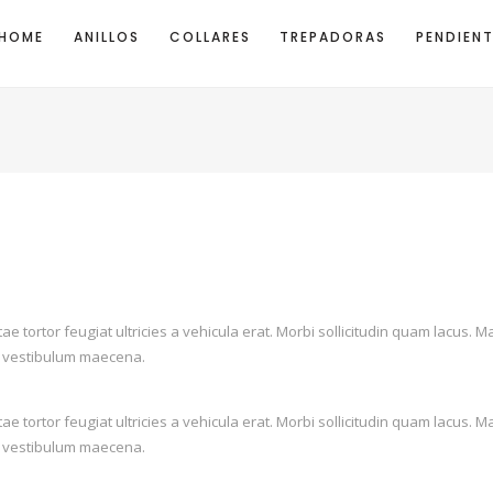
HOME
ANILLOS
COLLARES
TREPADORAS
PENDIEN
itae tortor feugiat ultricies a vehicula erat. Morbi sollicitudin quam lac
lis vestibulum maecena.
itae tortor feugiat ultricies a vehicula erat. Morbi sollicitudin quam lac
lis vestibulum maecena.