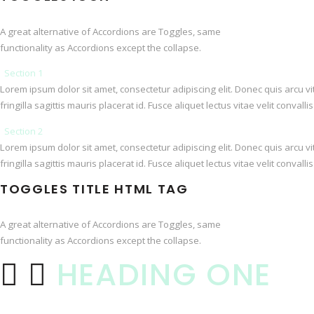
A great alternative of Accordions are Toggles, same
functionality as Accordions except the collapse.
Section 1
Lorem ipsum dolor sit amet, consectetur adipiscing elit. Donec quis arcu v
fringilla sagittis mauris placerat id. Fusce aliquet lectus vitae velit conval
Section 2
Lorem ipsum dolor sit amet, consectetur adipiscing elit. Donec quis arcu v
fringilla sagittis mauris placerat id. Fusce aliquet lectus vitae velit conval
TOGGLES TITLE HTML TAG
A great alternative of Accordions are Toggles, same
functionality as Accordions except the collapse.
HEADING ONE